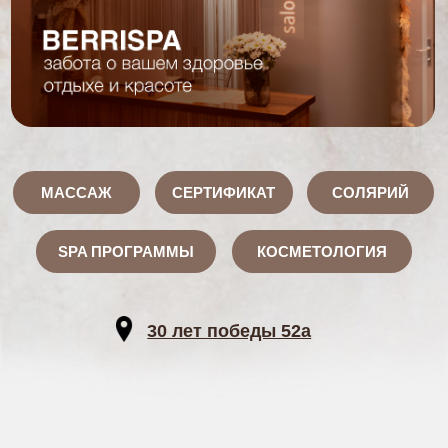
МАССАЖ
СЕРТИФИКАТ
СОЛЯРИЙ
SPA ПРОГРАММЫ
КОСМЕТОЛОГИЯ
30 лет победы 52а
BERRISPA
место вашего отдыха
BerriSpa — это место, где вы отдыхаете душой
и телом, расслабляетесь после насыщенного
рабочего дня, продуктивной тренировки или
проводите время наедине с любимыми