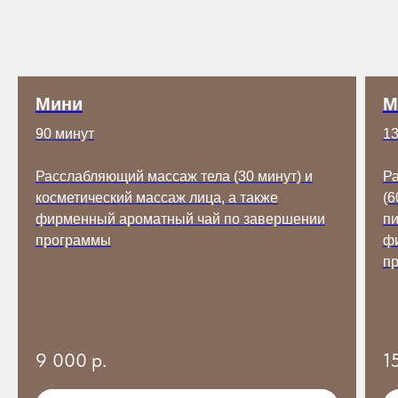
Мини
М
СТОИМОСТЬ
90 минут
13
любого вида массажа
Расслабляющий массаж тела (30 минут) и
Ра
косметический массаж лица, а также
(6
30 минут
45 минут
60 минут
фирменный ароматный чай по завершении
пи
1900 р
2700 р
3500 р
программы
ф
90 минут
120 минут
п
5200 р
7000 р
ЗАПИСАТЬСЯ
9 000
р.
1